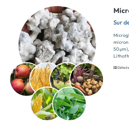
Micr
Microgl
micron
50µm),
Lithot
Détail