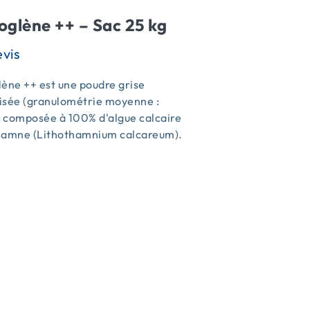
oglène ++ – Sac 25 kg
ène ++ est une poudre grise
isée (granulométrie moyenne :
 composée à 100% d'algue calcaire
hamne (Lithothamnium calcareum).
s