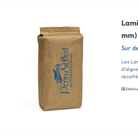
Lami
mm) 
Les Lam
d'algue
récolt
Détail