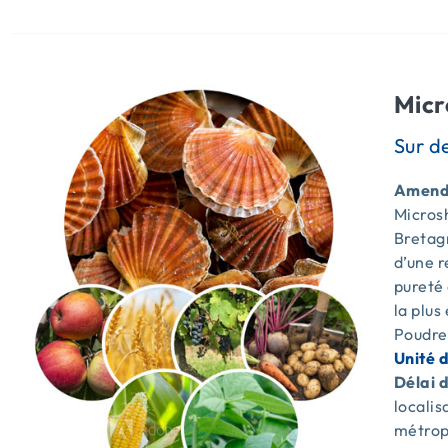
Micr
Amende
Microsh
Bretagn
d’une 
pureté 
la plus
Poudre
Unité 
Délai d
locali
métrop