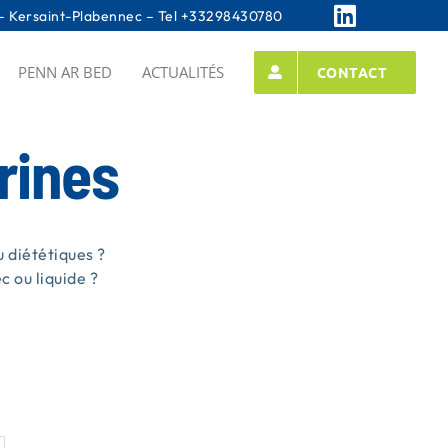
 Kersaint-Plabennec – Tel
+33298430780
PENN AR BED
ACTUALITÉS
CONTACT
rines
 diététiques ?
 ou liquide ?