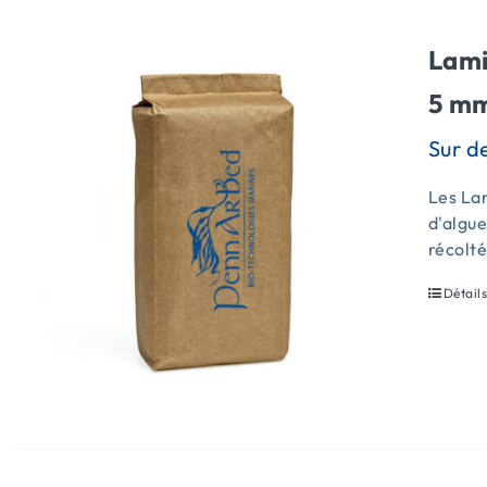
Lami
5 mm
Les Lam
d'algue
récolt
Détail