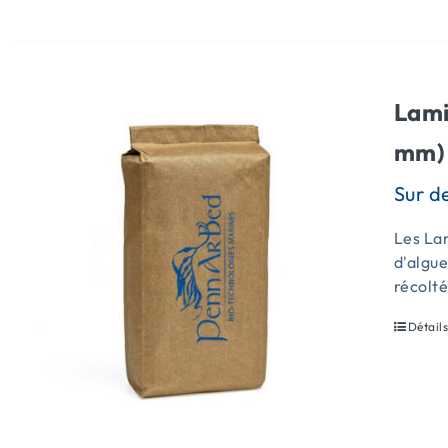
Lami
mm) 
Les Lam
d'algue
récolt
Détail