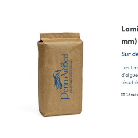
Lami
mm) 
Les Lam
d'algue
récolt
Détail