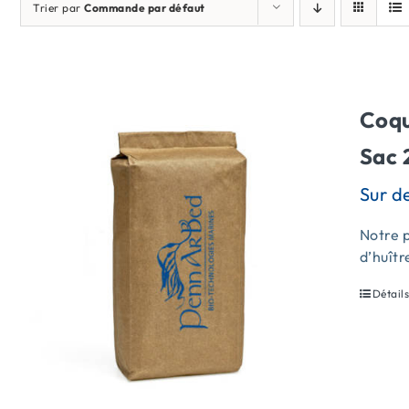
Trier par
Commande par défaut
Coqu
Sac 
Notre p
d’huîtr
Détail