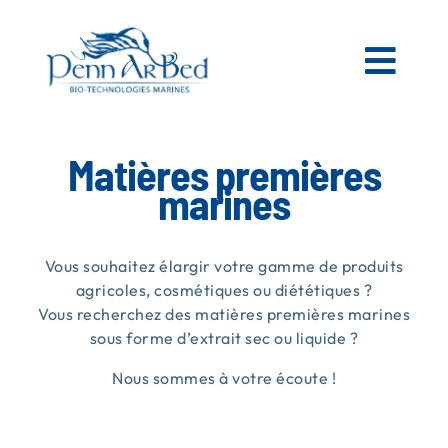
Passer
au
contenu
Togg
Navi
AGRICOLE
Matières premières
marines
ESPACES VERTS
Vous souhaitez élargir votre gamme de produits
MATIÈRES PREMIÈRES MARINES
agricoles, cosmétiques ou diététiques ?
Vous recherchez des matières premières marines
sous forme d’extrait sec ou liquide ?
NOS PRODUITS
Nous sommes à votre écoute !
PENN AR BED