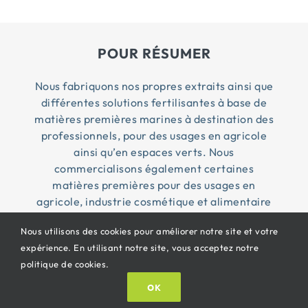
POUR RÉSUMER
Nous fabriquons nos propres extraits ainsi que
différentes solutions fertilisantes à base de
matières premières marines à destination des
professionnels, pour des usages en agricole
ainsi qu’en espaces verts. Nous
commercialisons également certaines
matières premières pour des usages en
agricole, industrie cosmétique et alimentaire
Nous utilisons des cookies pour améliorer notre site et votre
expérience. En utilisant notre site, vous acceptez notre
© Copyright 2026 Penn Ar Bed ® | Tous droits
politique de cookies.
réservés |
CGV
|
Mentions légales
| Propulsé By
OK
Oricom®