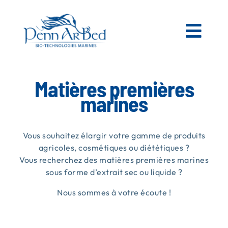
Passer
au
contenu
Togg
Navi
AGRICOLE
Matières premières
marines
ESPACES VERTS
Vous souhaitez élargir votre gamme de produits
MATIÈRES PREMIÈRES MARINES
agricoles, cosmétiques ou diététiques ?
Vous recherchez des matières premières marines
sous forme d’extrait sec ou liquide ?
NOS PRODUITS
Nous sommes à votre écoute !
PENN AR BED