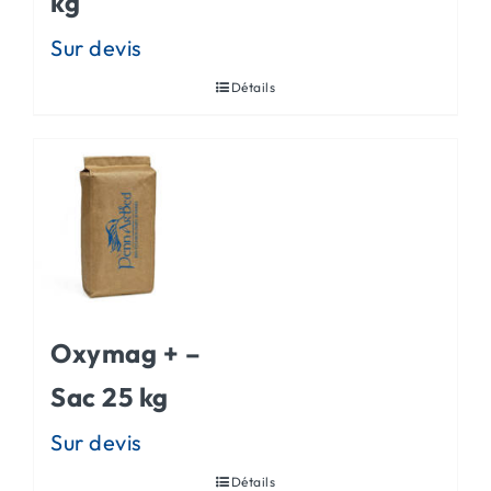
kg
Détails
Oxymag + –
Sac 25 kg
Détails