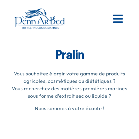
Passer
au
contenu
Togg
Navi
AGRICOLE
Pralin
ESPACES VERTS
Vous souhaitez élargir votre gamme de produits
agricoles, cosmétiques ou diététiques ?
Vous recherchez des matières premières marines
MATIÈRES PREMIÈRES MARINES
sous forme d’extrait sec ou liquide ?
Nous sommes à votre écoute !
NOS PRODUITS
PENN AR BED