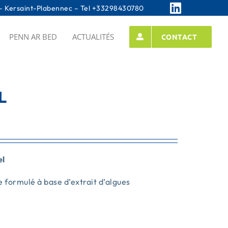
 Kersaint-Plabennec – Tel
+33298430780
PENN AR BED
ACTUALITÉS
CONTACT
L
el
re formulé à base d’extrait d’algues