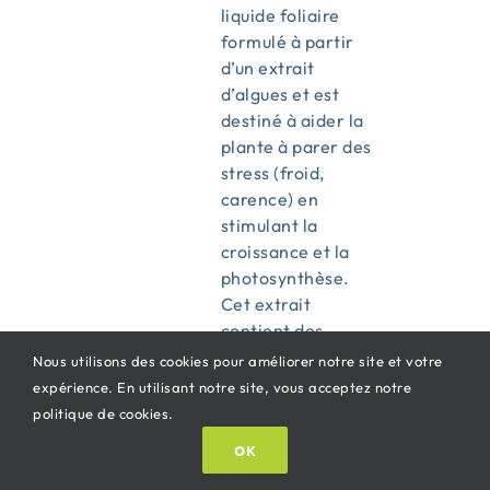
liquide foliaire
formulé à partir
d’un extrait
d’algues et est
destiné à aider la
plante à parer des
stress (froid,
carence) en
stimulant la
croissance et la
photosynthèse.
Cet extrait
contient des
principes actifs
Nous utilisons des cookies pour améliorer notre site et votre
algaux naturels qui
expérience. En utilisant notre site, vous acceptez notre
stimulent
politique de cookies.
l’assimilation des
OK
nutriments, en
particulier le