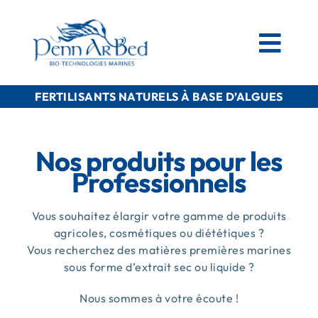
Passer
au
contenu
Togg
Navi
FERTILISANTS NATURELS À BASE D’ALGUES
AGRICOLE
Nos produits pour les
ESPACES VERTS
Professionnels
MATIÈRES PREMIÈRES MARINES
Vous souhaitez élargir votre gamme de produits
agricoles, cosmétiques ou diététiques ?
Vous recherchez des matières premières marines
NOS PRODUITS
sous forme d’extrait sec ou liquide ?
Nous sommes à votre écoute !
PENN AR BED