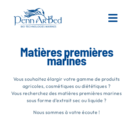
Passer
au
contenu
Togg
Navi
AGRICOLE
Matières premières
marines
ESPACES VERTS
Vous souhaitez élargir votre gamme de produits
MATIÈRES PREMIÈRES MARINES
agricoles, cosmétiques ou diététiques ?
Vous recherchez des matières premières marines
sous forme d’extrait sec ou liquide ?
NOS PRODUITS
Nous sommes à votre écoute !
PENN AR BED