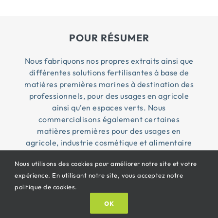
POUR RÉSUMER
Nous fabriquons nos propres extraits ainsi que
différentes solutions fertilisantes à base de
matières premières marines à destination des
professionnels, pour des usages en agricole
ainsi qu’en espaces verts. Nous
commercialisons également certaines
matières premières pour des usages en
agricole, industrie cosmétique et alimentaire
Nous utilisons des cookies pour améliorer notre site et votre
expérience. En utilisant notre site, vous acceptez notre
© Copyright 2026 Penn Ar Bed ® | Tous droits
politique de cookies.
réservés |
CGV
|
Mentions légales
| Propulsé By
OK
Oricom®