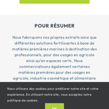
POUR RÉSUMER
Nous fabriquons nos propres extraits ainsi que
différentes solutions fertilisantes à base de
matières premières marines à destination des
professionnels, pour des usages en agricole
ainsi qu’en espaces verts. Nous
commercialisons également certaines
matières premières pour des usages en
agricole, industrie cosmétique et alimentaire
Nous utilisons des cookies pour améliorer notre site et votre
expérience. En utilisant notre site, vous acceptez notre
© Copyright 2026 Penn Ar Bed ® | Tous droits
politique de cookies.
réservés |
CGV
|
Mentions légales
| Propulsé By
OK