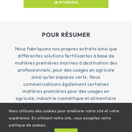
JE M'INSCRIS
POUR RÉSUMER
Nous fabriquons nos propres extraits ainsi que
différentes solutions fertilisantes à base de
matières premières marines à destination des
professionnels, pour des usages en agricole
ainsi qu’en espaces verts. Nous
commercialisons également certaines
matières premières pour des usages en
agricole, industrie cosmétique et alimentaire
Nous utilisons des cookies pour améliorer notre site et votre
expérience. En utilisant notre site, vous acceptez notre
© Copyright 2026 Penn Ar Bed ® | Tous droits
politique de cookies.
réservés |
CGV
|
Mentions légales
| Propulsé By