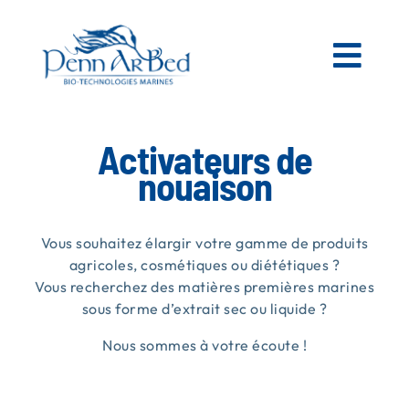
Passer
au
contenu
Togg
Navi
AGRICOLE
Activateurs de
nouaison
ESPACES VERTS
Vous souhaitez élargir votre gamme de produits
MATIÈRES PREMIÈRES MARINES
agricoles, cosmétiques ou diététiques ?
Vous recherchez des matières premières marines
sous forme d’extrait sec ou liquide ?
NOS PRODUITS
Nous sommes à votre écoute !
PENN AR BED