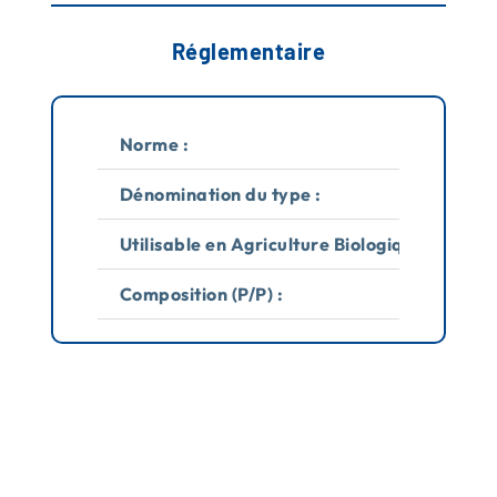
Réglementaire
Norme :
C
Dénomination du type :
So
Utilisable en Agriculture Biologique :
N
Composition (P/P) :
3%