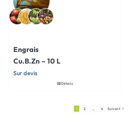
Engrais
Cu.B.Zn – 10 L
Détails
1
2
…
4
Suivant