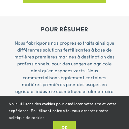
POUR RÉSUMER
Nous fabriquons nos propres extraits ainsi que
différentes solutions fertilisantes à base de
matières premières marines à destination des
professionnels, pour des usages en agricole
ainsi qu’en espaces verts. Nous
commercialisons également certaines
matières premières pour des usages en
agricole, industrie cosmétique et alimentaire
Nous utilisons des cookies pour améliorer notre site et votre
expérience. En utilisant notre site, vous acceptez notre
© Copyright 2026 Penn Ar Bed ® | Tous droits
politique de cookies.
réservés |
CGV
|
Mentions légales
| Propulsé By
OK