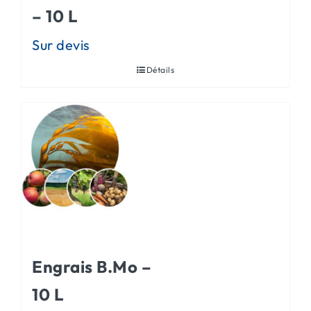
– 10 L
Détails
Engrais B.Mo –
10 L