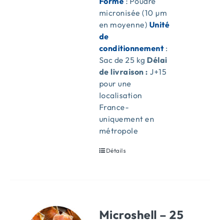
Forme
: Poudre
micronisée (10 µm
en moyenne)
Unité
de
conditionnement
:
Sac de 25 kg
Délai
de livraison :
J+15
pour une
localisation
France-
uniquement en
métropole
Détails
Microshell – 25