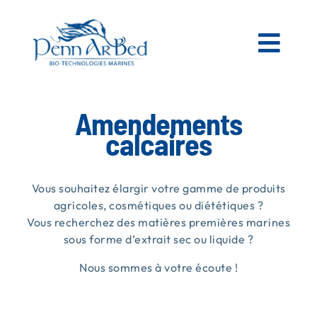
Passer
au
contenu
Togg
Navi
AGRICOLE
Amendements
calcaires
ESPACES VERTS
Vous souhaitez élargir votre gamme de produits
MATIÈRES PREMIÈRES MARINES
agricoles, cosmétiques ou diététiques ?
Vous recherchez des matières premières marines
sous forme d’extrait sec ou liquide ?
NOS PRODUITS
Nous sommes à votre écoute !
PENN AR BED