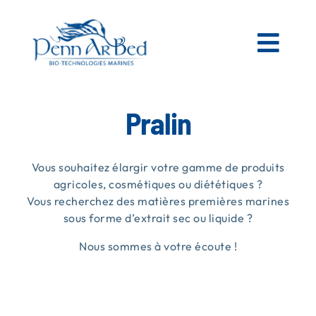
Passer
au
contenu
Togg
Navi
AGRICOLE
Pralin
ESPACES VERTS
Vous souhaitez élargir votre gamme de produits
agricoles, cosmétiques ou diététiques ?
Vous recherchez des matières premières marines
MATIÈRES PREMIÈRES MARINES
sous forme d’extrait sec ou liquide ?
Nous sommes à votre écoute !
NOS PRODUITS
PENN AR BED