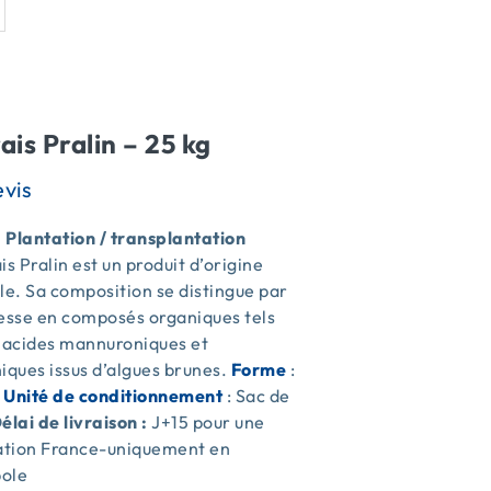
ais Pralin – 25 kg
| Plantation / transplantation
is Pralin est un produit d’origine
le. Sa composition se distingue par
hesse en composés organiques tels
s acides mannuroniques et
iques issus d’algues brunes.
Forme
:
e
Unité de conditionnement
: Sac de
élai de livraison :
J+15 pour une
sation France-uniquement en
ole