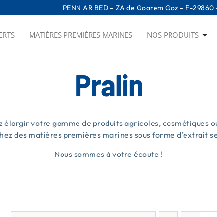
PENN AR BED – ZA de Goarem Goz – F-29860 –
ERTS
MATIÈRES PREMIÈRES MARINES
NOS PRODUITS
Pralin
z élargir votre gamme de produits agricoles, cosmétiques ou
hez des matières premières marines sous forme d’extrait sec
Nous sommes à votre écoute !