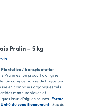
s
ais Pralin – 5 kg
| Plantation / transplantation
is Pralin est un produit d’origine
le. Sa composition se distingue par
hesse en composés organiques tels
s acides mannuroniques et
iques issus d’algues brunes.
Forme
:
e
Unité de conditionnement
: Sac de