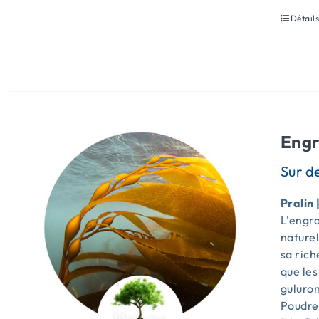
Détail
Engr
Pralin 
L'engra
naturel
sa ric
que le
guluron
Poudr