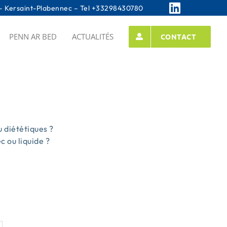
 Kersaint-Plabennec – Tel
+33298430780
PENN AR BED
ACTUALITÉS
CONTACT
 diététiques ?
 ou liquide ?