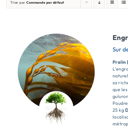
Trier par
Commande par défaut
Engr
Pralin 
L'engra
naturel
sa ric
que le
guluron
Poudr
25 kg
D
locali
métrop