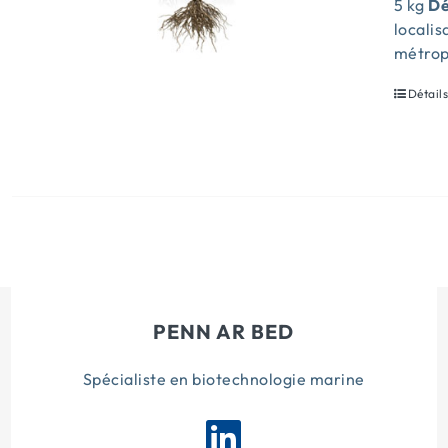
5 kg
Dé
locali
métrop
Détail
PENN AR BED
Spécialiste en biotechnologie marine