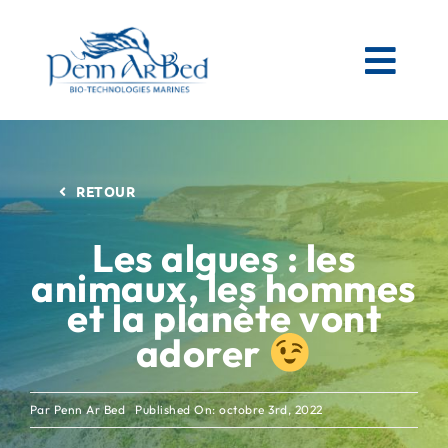
Passer
au
contenu
Togg
Navi
AGRICOLE
RETOUR
ESPACES VERTS
Les algues : les
animaux, les hommes
MATIÈRES PREMIÈRES MARINES
et la planète vont
adorer
NOS PRODUITS
Par
Penn Ar Bed
Published On: octobre 3rd, 2022
PENN AR BED