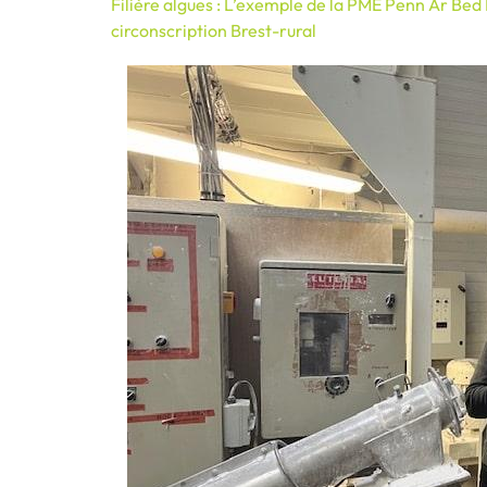
Filière algues : L’exemple de la PME Penn Ar Bed
circonscription Brest-rural