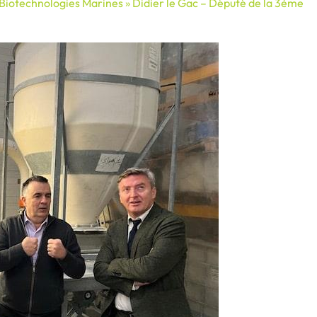
 Biotechnologies Marines » Didier le Gac – Député de la 3ème