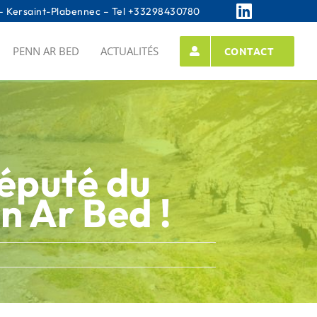
 Kersaint-Plabennec – Tel
+33298430780
PENN AR BED
ACTUALITÉS
CONTACT
député du
nn Ar Bed !