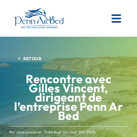
Passer
au
contenu
Togg
Navi
AGRICOLE
RETOUR
ESPACES VERTS
Rencontre avec
Gilles Vincent,
MATIÈRES PREMIÈRES MARINES
dirigeant de
l’entreprise Penn Ar
NOS PRODUITS
Bed
PENN AR BED
Par
yann.poupinel
Published On: mai 21st, 2024