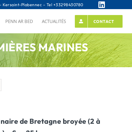
 Kersaint-Plabennec – Tel
+33298430780
PENN AR BED
ACTUALITÉS
CONTACT
EMIÈRES MARINES
naire de Bretagne broyée (2 à