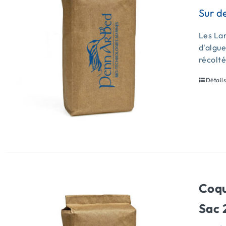
Les Lam
d'algue
récolt
Détail
Coqu
Sac 