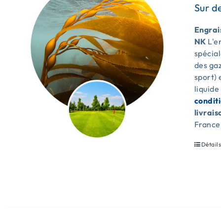
Engrais
NK
L'e
spécia
des gaz
sport) 
liquide
condit
livrais
France
Détail