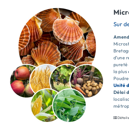
Micr
Amende
Microsh
Bretagn
d’une 
pureté 
la plus
Poudre
Unité 
Délai d
locali
métrop
Détail