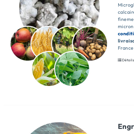
Microgl
calcai
fineme
micron
condit
livrais
France
Détail
Engr