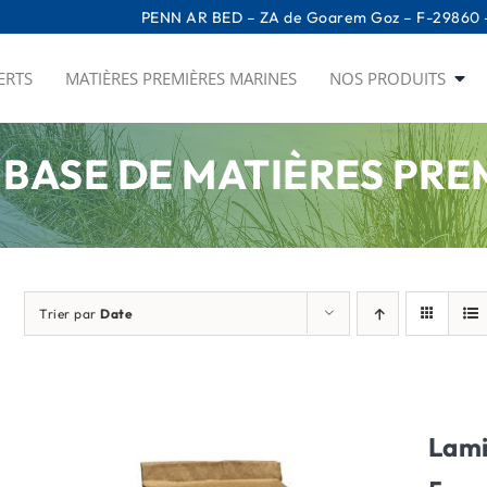
PENN AR BED – ZA de Goarem Goz – F-29860 –
ERTS
MATIÈRES PREMIÈRES MARINES
NOS PRODUITS
 BASE DE MATIÈRES PR
Trier par
Date
Lami