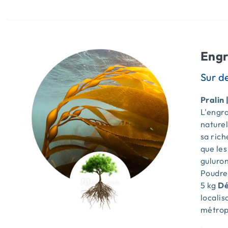
Engr
Pralin 
L'engra
naturel
sa ric
que le
guluron
Poudr
5 kg
Dé
locali
métrop