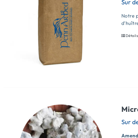
Notre p
d’huîtr
Détail
Micr
Amende