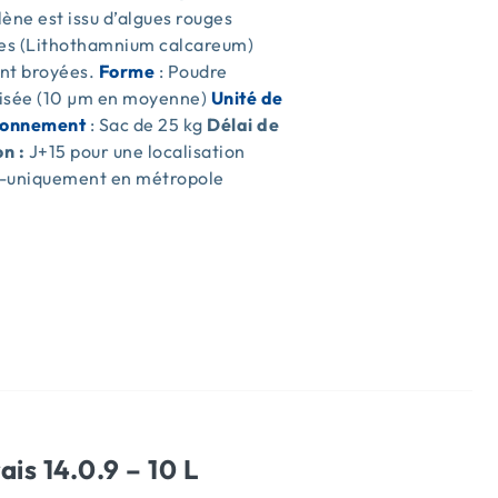
ène est issu d’algues rouges
res (Lithothamnium calcareum)
nt broyées.
Forme
: Poudre
isée (10 µm en moyenne)
Unité de
ionnement
: Sac de 25 kg
Délai de
on :
J+15 pour une localisation
-uniquement en métropole
s
ais 14.0.9 – 10 L