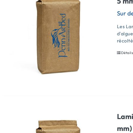
5 mm
Les Lam
d'algue
récolt
Détail
Lami
mm) 