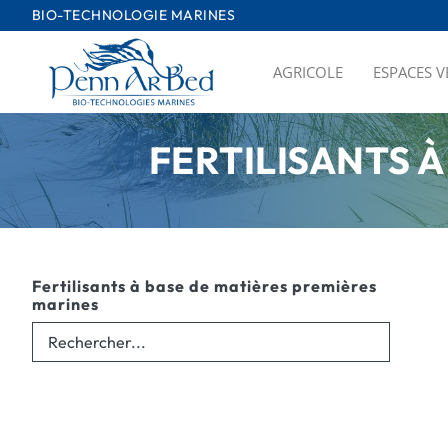
Passer
BIO-TECHNOLOGIE MARINES
au
contenu
AGRICOLE
ESPACES V
FERTILISANTS À
Fertilisants à base de matières premières
marines