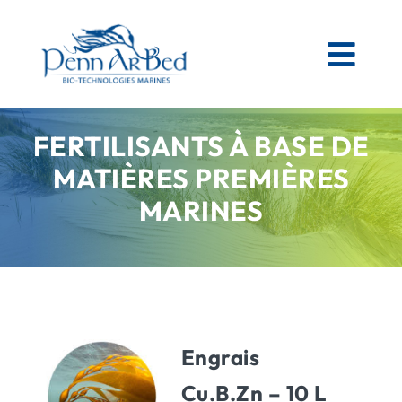
Passer
au
contenu
Togg
Navi
FERTILISANTS À BASE DE
AGRICOLE
MATIÈRES PREMIÈRES
ESPACES VERTS
MARINES
MATIÈRES PREMIÈRES MARINES
NOS PRODUITS
Engrais
PENN AR BED
Cu.B.Zn – 10 L