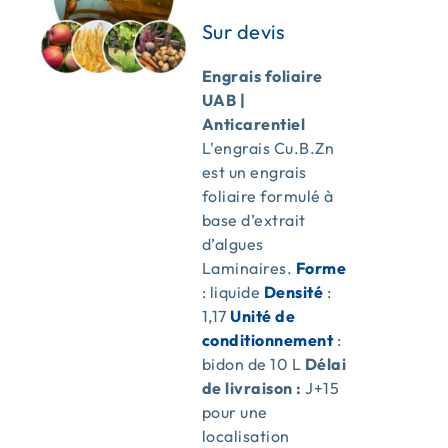
ACTUALITÉS
Engrais foliaire
UAB |
CONTACT
Anticarentiel
L'engrais Cu.B.Zn
est un engrais
foliaire formulé à
base d’extrait
d’algues
Laminaires.
Forme
: liquide
Densité
:
1,17
Unité de
conditionnement
:
bidon de 10 L
Délai
de livraison :
J+15
pour une
localisation