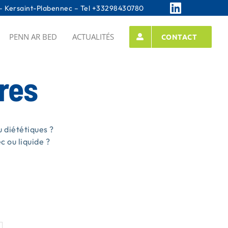
 Kersaint-Plabennec – Tel
+33298430780
PENN AR BED
ACTUALITÉS
CONTACT
res
 diététiques ?
 ou liquide ?