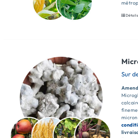
métrop
Détail
Micr
Amende
Microgl
calcai
fineme
micron
condit
livrais