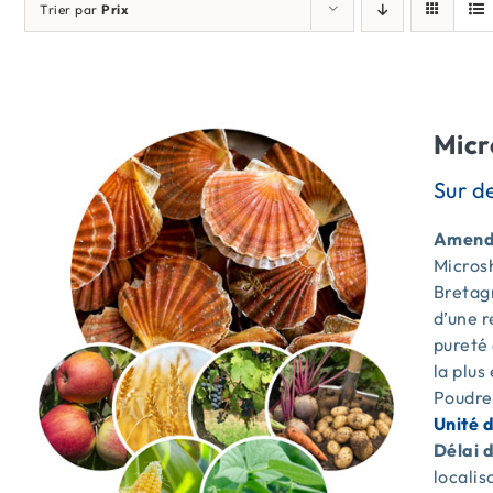
Trier par
Prix
Micr
Amende
Microsh
Bretagn
d’une 
pureté 
la plus
Poudre
Unité 
Délai d
locali