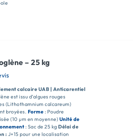
ole
s
oglène – 25 kg
ment calcaire UAB | Anticarentiel
ène est issu d’algues rouges
res (Lithothamnium calcareum)
nt broyées.
Forme
: Poudre
isée (10 µm en moyenne)
Unité de
ionnement
: Sac de 25 kg
Délai de
on :
J+15 pour une localisation