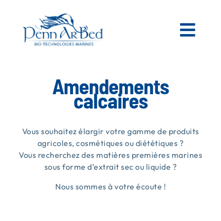
Passer
au
contenu
Togg
Navi
AGRICOLE
Amendements
calcaires
ESPACES VERTS
Vous souhaitez élargir votre gamme de produits
MATIÈRES PREMIÈRES MARINES
agricoles, cosmétiques ou diététiques ?
Vous recherchez des matières premières marines
sous forme d’extrait sec ou liquide ?
NOS PRODUITS
Nous sommes à votre écoute !
PENN AR BED