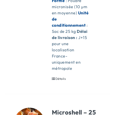
Forme
: Poudre
micronisée (10 µm
en moyenne)
Unité
de
conditionnement
:
Sac de 25 kg
Délai
de livraison :
J+15
pour une
localisation
France-
uniquement en
métropole
Détails
Microshell – 25