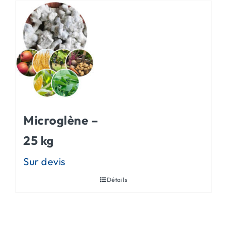
Microglène –
25 kg
Détails