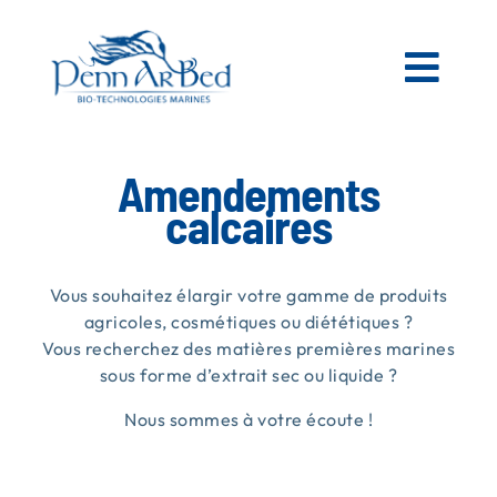
Passer
au
contenu
Togg
Navi
AGRICOLE
Amendements
calcaires
ESPACES VERTS
Vous souhaitez élargir votre gamme de produits
MATIÈRES PREMIÈRES MARINES
agricoles, cosmétiques ou diététiques ?
Vous recherchez des matières premières marines
sous forme d’extrait sec ou liquide ?
NOS PRODUITS
Nous sommes à votre écoute !
PENN AR BED