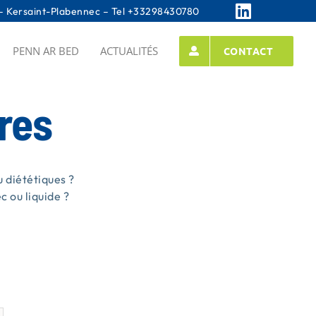
 Kersaint-Plabennec – Tel
+33298430780
PENN AR BED
ACTUALITÉS
CONTACT
res
 diététiques ?
 ou liquide ?