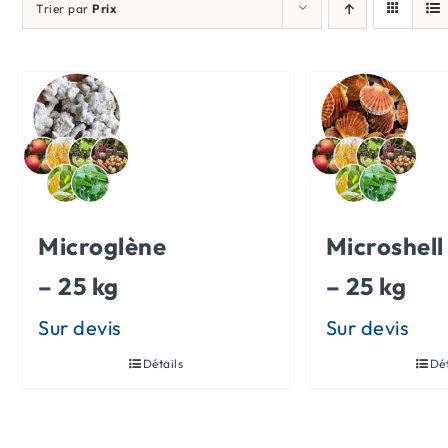
Trier par
Prix
Microglène
Microshell
– 25 kg
– 25 kg
Détails
Dét