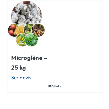
Microglène –
25 kg
Détails