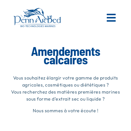
Passer
au
contenu
Togg
Navi
AGRICOLE
Amendements
calcaires
ESPACES VERTS
Vous souhaitez élargir votre gamme de produits
MATIÈRES PREMIÈRES MARINES
agricoles, cosmétiques ou diététiques ?
Vous recherchez des matières premières marines
sous forme d’extrait sec ou liquide ?
NOS PRODUITS
Nous sommes à votre écoute !
PENN AR BED