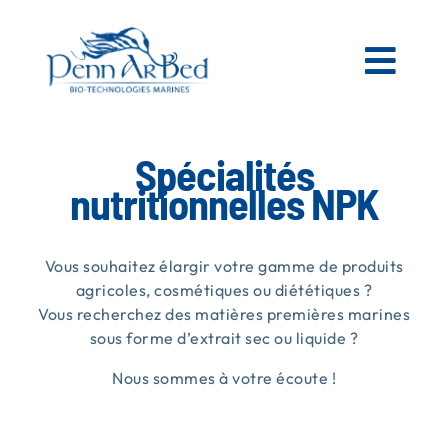
Passer
au
contenu
Togg
Navi
AGRICOLE
Spécialités
nutritionnelles NPK
ESPACES VERTS
Vous souhaitez élargir votre gamme de produits
MATIÈRES PREMIÈRES MARINES
agricoles, cosmétiques ou diététiques ?
Vous recherchez des matières premières marines
sous forme d’extrait sec ou liquide ?
NOS PRODUITS
Nous sommes à votre écoute !
PENN AR BED