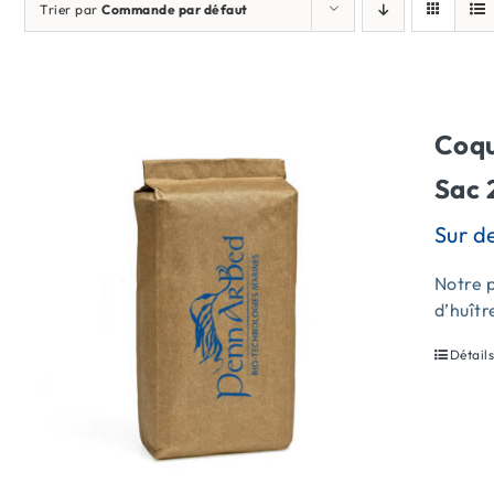
Trier par
Commande par défaut
Coqu
Sac 
Notre p
d’huîtr
Détail