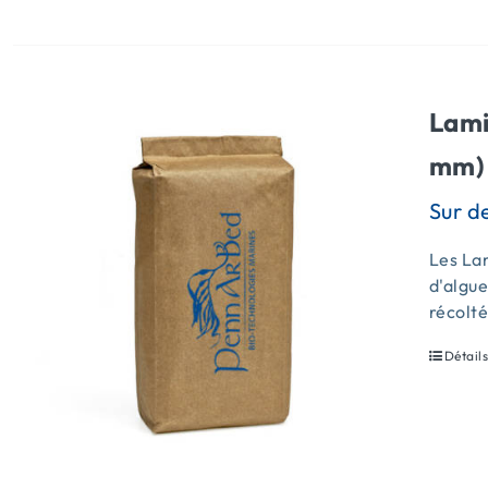
Lami
mm) 
Les Lam
d'algue
récolt
Détail