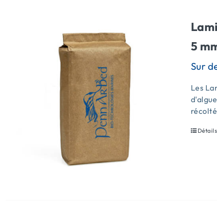
Lami
5 mm
Les Lam
d'algue
récolt
Détail