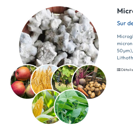
Micr
Microgl
micron
50µm),
Lithot
Détail