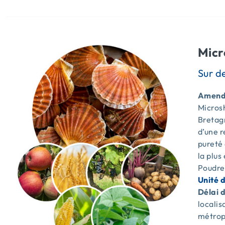
Micr
Amende
Microsh
Bretagn
d’une 
pureté 
la plus
Poudre
Unité 
Délai d
locali
métrop