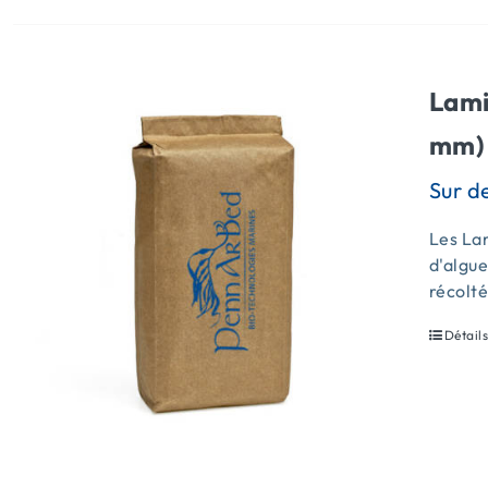
Lami
mm) 
Les Lam
d'algue
récolt
Détail