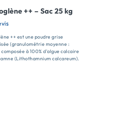
oglène ++ – Sac 25 kg
ène ++ est une poudre grise
isée (granulométrie moyenne :
 composée à 100% d'algue calcaire
hamne (Lithothamnium calcareum).
s