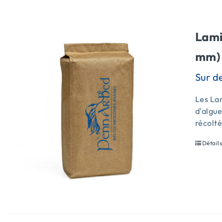
Lami
mm) 
Les Lam
d'algue
récolt
Détail