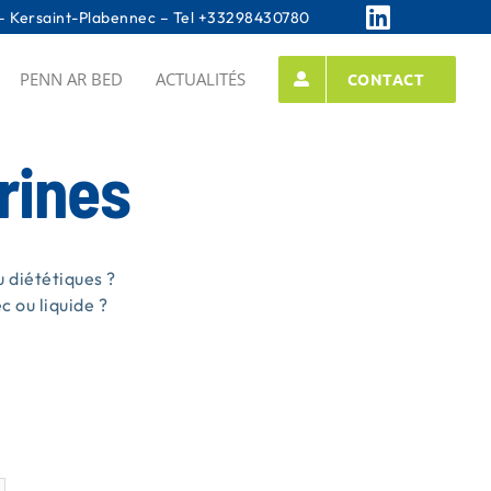
 Kersaint-Plabennec – Tel
+33298430780
PENN AR BED
ACTUALITÉS
CONTACT
rines
 diététiques ?
 ou liquide ?