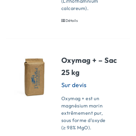
(Lithothamnium
calcareum).
Détails
Oxymag + – Sac
25 kg
Oxymag + est un
magnésium marin
extrêmement pur,
sous forme d’oxyde
(≥ 98% MgO).