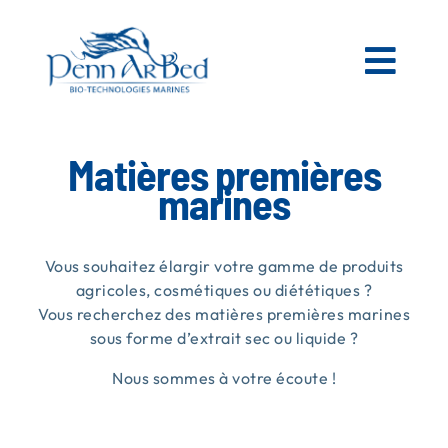
Passer
au
contenu
Togg
Navi
AGRICOLE
Matières premières
marines
ESPACES VERTS
Vous souhaitez élargir votre gamme de produits
MATIÈRES PREMIÈRES MARINES
agricoles, cosmétiques ou diététiques ?
Vous recherchez des matières premières marines
sous forme d’extrait sec ou liquide ?
NOS PRODUITS
Nous sommes à votre écoute !
PENN AR BED