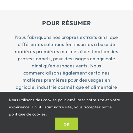
POUR RÉSUMER
Nous fabriquons nos propres extraits ainsi que
différentes solutions fertilisantes à base de
matières premières marines à destination des
professionnels, pour des usages en agricole
ainsi qu’en espaces verts. Nous
commercialisons également certaines
matières premières pour des usages en
agricole, industrie cosmétique et alimentaire
Nous utilisons des cookies pour améliorer notre site et votre
expérience. En utilisant notre site, vous acceptez notre
© Copyright 2026 Penn Ar Bed ® | Tous droits
politique de cookies.
réservés |
CGV
|
Mentions légales
| Propulsé By
OK
Oricom®