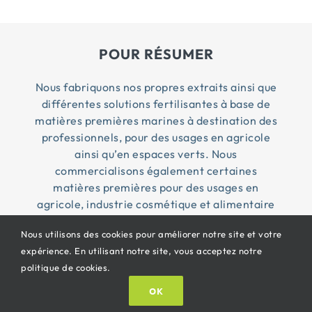
POUR RÉSUMER
Nous fabriquons nos propres extraits ainsi que
différentes solutions fertilisantes à base de
matières premières marines à destination des
professionnels, pour des usages en agricole
ainsi qu’en espaces verts. Nous
commercialisons également certaines
matières premières pour des usages en
agricole, industrie cosmétique et alimentaire
Nous utilisons des cookies pour améliorer notre site et votre
expérience. En utilisant notre site, vous acceptez notre
© Copyright 2026 Penn Ar Bed ® | Tous droits
politique de cookies.
réservés |
CGV
|
Mentions légales
| Propulsé By
OK
Oricom®