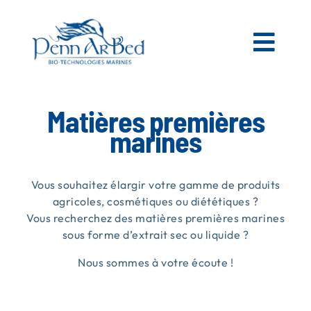
Passer
au
contenu
Togg
Navi
AGRICOLE
Matières premières
marines
ESPACES VERTS
Vous souhaitez élargir votre gamme de produits
MATIÈRES PREMIÈRES MARINES
agricoles, cosmétiques ou diététiques ?
Vous recherchez des matières premières marines
sous forme d’extrait sec ou liquide ?
NOS PRODUITS
Nous sommes à votre écoute !
PENN AR BED