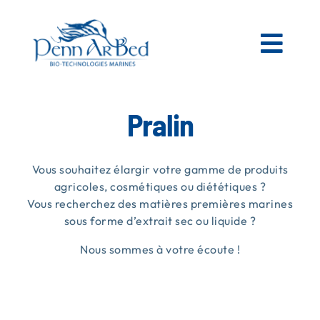
Passer
au
contenu
Togg
Navi
AGRICOLE
Pralin
ESPACES VERTS
Vous souhaitez élargir votre gamme de produits
agricoles, cosmétiques ou diététiques ?
Vous recherchez des matières premières marines
MATIÈRES PREMIÈRES MARINES
sous forme d’extrait sec ou liquide ?
Nous sommes à votre écoute !
NOS PRODUITS
PENN AR BED