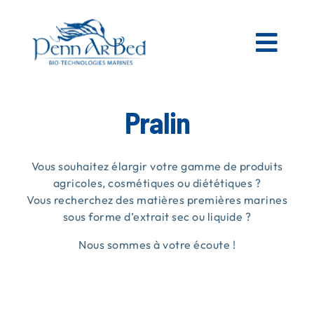
Passer
au
contenu
Togg
Navi
AGRICOLE
Pralin
ESPACES VERTS
Vous souhaitez élargir votre gamme de produits
agricoles, cosmétiques ou diététiques ?
Vous recherchez des matières premières marines
MATIÈRES PREMIÈRES MARINES
sous forme d’extrait sec ou liquide ?
Nous sommes à votre écoute !
NOS PRODUITS
PENN AR BED