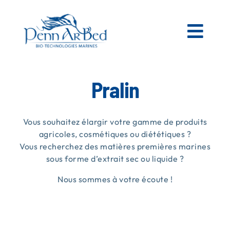
Passer
au
contenu
Togg
Navi
AGRICOLE
Pralin
ESPACES VERTS
Vous souhaitez élargir votre gamme de produits
agricoles, cosmétiques ou diététiques ?
Vous recherchez des matières premières marines
MATIÈRES PREMIÈRES MARINES
sous forme d’extrait sec ou liquide ?
Nous sommes à votre écoute !
NOS PRODUITS
PENN AR BED