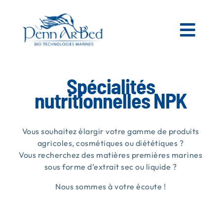
Passer
au
contenu
Togg
Navi
AGRICOLE
Spécialités
nutritionnelles NPK
ESPACES VERTS
Vous souhaitez élargir votre gamme de produits
MATIÈRES PREMIÈRES MARINES
agricoles, cosmétiques ou diététiques ?
Vous recherchez des matières premières marines
sous forme d’extrait sec ou liquide ?
NOS PRODUITS
Nous sommes à votre écoute !
PENN AR BED