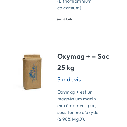
(Lithothamnium
calcareum).
Détails
Oxymag + – Sac
25 kg
Oxymag + est un
magnésium marin
extrêmement pur,
sous forme d’oxyde
(≥ 98% MgO).